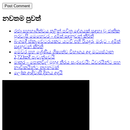
නවතම පුවත්
රජා සහභාගීත්වය තුළින් පවිත්‍ර දේශයක් සඳහා වූ ජාතික
පුරවැසි මෙහෙවර – දමිත් සඳනුවන් කීර්ති
බංගමදී ස්කැවේටරයකට යටවී එහි රියදුරු මරුට – දමිත්
සඳනුවන් කීර්ති
මෙවර පහ ශ්‍රේණිය ශිෂ්‍යත්ව විභාගය අද මධ්‍යස්ථාන
2,723කදී පැවැත්වෙයි
මාතර – පොතුවිල් මුහුදු තීරය සැරවෙයි: ධීවරයින්ට සහ
නාවිකයින්ට තහනමක්
ලෝක ආදිවාසී දිනය අදයි