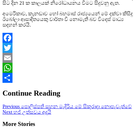
සිට දින 21 ක කාලයක් නිරෝධායනය වීමට සිදුවනු ඇත.
අමෙරිකාව, කැනඩාව හෝ බහමාස් රාජ්‍යයෙන් මේ දක්වා කිසිදු
ඊබෝලා ආසාදිතයෙකු වාර්තා වී නොමැති බව විදෙස් මාධ්‍ය
සඳහන් කරයි.
Facebook
Twitter
Email
WhatsApp
Share
Continue Reading
Previous
පොලිස්පති සහන මැදිරිය මේ සිකුරාදා නොපැවැත්වේ
Next
හජ් උත්සවය අදයි
More Stories