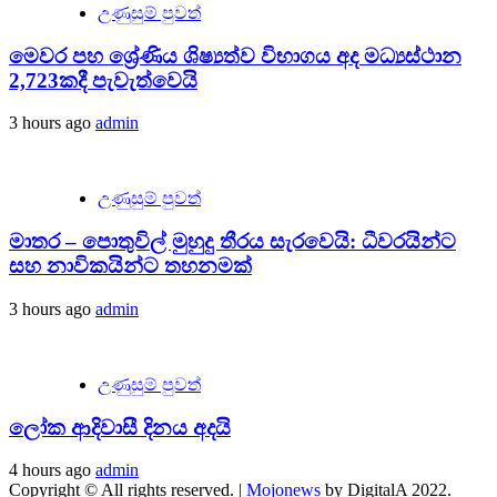
උණුසුම් පුවත්
මෙවර පහ ශ්‍රේණිය ශිෂ්‍යත්ව විභාගය අද මධ්‍යස්ථාන
2,723කදී පැවැත්වෙයි
3 hours ago
admin
උණුසුම් පුවත්
මාතර – පොතුවිල් මුහුදු තීරය සැරවෙයි: ධීවරයින්ට
සහ නාවිකයින්ට තහනමක්
3 hours ago
admin
උණුසුම් පුවත්
ලෝක ආදිවාසී දිනය අදයි
4 hours ago
admin
Copyright © All rights reserved.
|
Mojonews
by DigitalA 2022.