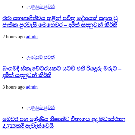
උණුසුම් පුවත්
රජා සහභාගීත්වය තුළින් පවිත්‍ර දේශයක් සඳහා වූ
ජාතික පුරවැසි මෙහෙවර – දමිත් සඳනුවන් කීර්ති
2 hours ago
admin
උණුසුම් පුවත්
බංගමදී ස්කැවේටරයකට යටවී එහි රියදුරු මරුට –
දමිත් සඳනුවන් කීර්ති
3 hours ago
admin
උණුසුම් පුවත්
මෙවර පහ ශ්‍රේණිය ශිෂ්‍යත්ව විභාගය අද මධ්‍යස්ථාන
2,723කදී පැවැත්වෙයි