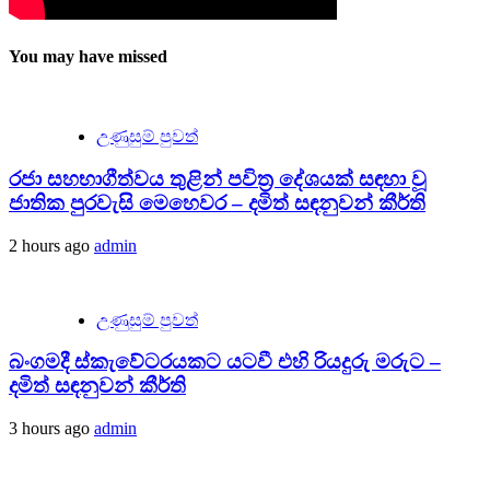
You may have missed
උණුසුම් පුවත්
රජා සහභාගීත්වය තුළින් පවිත්‍ර දේශයක් සඳහා වූ
ජාතික පුරවැසි මෙහෙවර – දමිත් සඳනුවන් කීර්ති
2 hours ago
admin
උණුසුම් පුවත්
බංගමදී ස්කැවේටරයකට යටවී එහි රියදුරු මරුට –
දමිත් සඳනුවන් කීර්ති
3 hours ago
admin