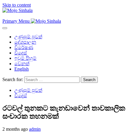
Skip to content
Primary Menu
උණුසුම් පුවත්
දේශපාලන
විමර්ෂණ
විදෙස්
ඉවුම් පිහුම්
වෙනත්
English
Search for:
උණුසුම් පුවත්
විදෙස්
රටවල් තුනකට කැනඩාවෙන් තාවකාලික
සංචාරක තහනමක්
2 months ago
admin