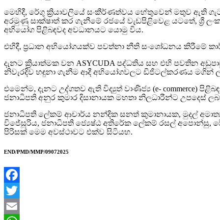
මෙහිදී, රේගු ක්‍රියාවලියේ සංකීර්ණත්වය හේතුවෙන් මතුව ඇති ගැ
අරමුණු සාක්ෂාත් කර ගැනීමේ රජයේ වැඩපිළිවෙළ යටතේ, ශ්‍රී ලං
අභියෝග පිළිබඳවද අවධානයට යොමු විය.
එහිදී, ප්‍රධාන අභියෝගයක්ව පවත්නා නීති සංශෝධනය කිරීමේ කාර
දැනට ක්‍රියාත්මක වන ASYCUDA පද්ධතිය සහ එහි පවතින අඩුපාඩ
නිවැරදිව හඳුනා ගැනීම ආදී අභියෝගවලට ඩිජිටල්කරණය මගින් ලබ
එමෙන්ම, දැනට උද්ගතව ඇති විද්‍යුත් වාණිජ්‍ය (e- commerce) 
ජනාධිපති අනුර කුමාර දිසානායක මහතා නිලධාරීන්ට උපදෙස් ලබා
ජනාධිපති ලේකම් ආචාර්ය නන්දික සනත් කුමානායක, මුදල් අමාත්‍
විජේසූරිය, ජනාධිපති ජ්‍යෙෂ්ඨ අතිරේක ලේකම් රසල් අපොන්සු, රේග
පිරිසක් මෙම අවස්ථාවට එක්ව සිටියහ.
END/PMD/MMP/09072025
Facebook
Twitter