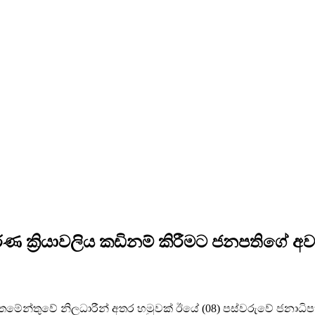
්කරණ ක්‍රියාවලිය කඩිනම් කිරීමට ජනපතිගේ 
්තමේන්තුවේ නිලධාරීන් අතර හමුවක් ඊය‍ේ (08) පස්වරුවේ ජනාධිපති