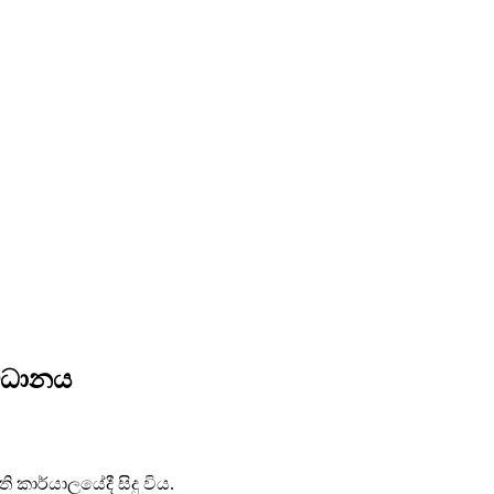
අවධානය
 කාර්යාලයේදී සිදු විය.