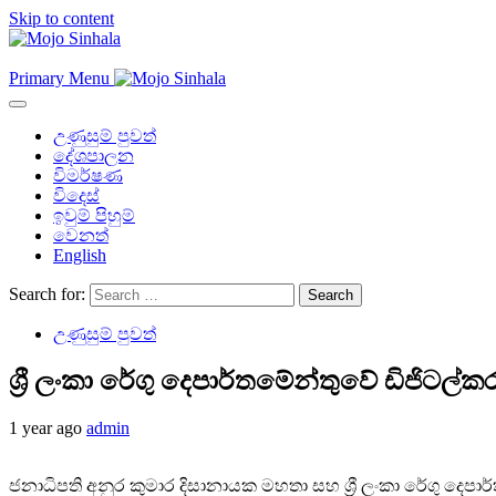
Skip to content
Primary Menu
උණුසුම් පුවත්
දේශපාලන
විමර්ෂණ
විදෙස්
ඉවුම් පිහුම්
වෙනත්
English
Search for:
උණුසුම් පුවත්
ශ්‍රී ලංකා රේගු දෙපාර්තමේන්තුවේ ඩිජිටල
1 year ago
admin
ජනාධිපති අනුර කුමාර දිසානායක මහතා සහ ශ්‍රී ලංකා රේගු දෙපාර