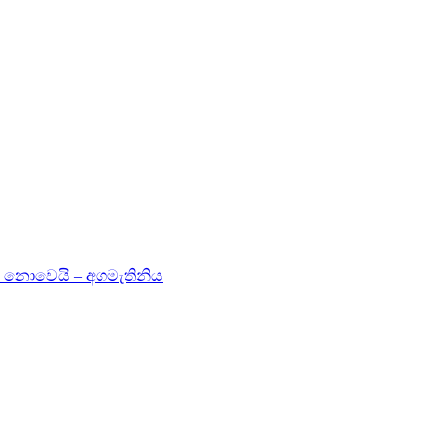
 නොවෙයි – අගමැතිනිය