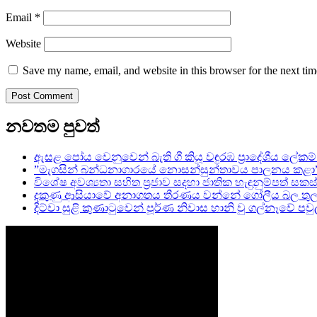
Email
*
Website
Save my name, email, and website in this browser for the next ti
නවතම පුවත්
ඇසළ පෝය වෙනුවෙන් බැති ගී කියූ වඳුරඹ ප්‍රාදේශීය ලේකම් 
”මැගසින් බන්ධනාගාරයේ නොසන්සුන්තාවය පාලනය කළා” – ප
විශේෂ අවශ්‍යතා සහිත ප්‍රජාව සදහා ජාතික හැඳුනුම්පත් සකස් 
දකුණු ආසියාවේ අනාගතය තීරණය වන්නේ ගෝලීය බල තුල
දිට්වා සුළි කුණාටුවෙන් පූර්ණ නිවාස හානි වු ගල්නෑවේ 