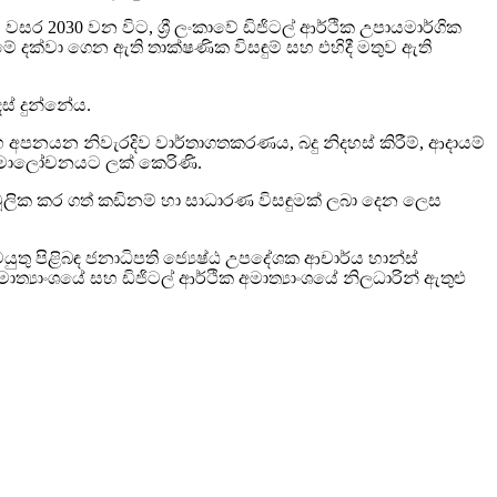
වසර 2030 වන විට, ශ්‍රී ලංකාවේ ඩිජිටල් ආර්ථික උපායමාර්ගික
ේ දක්වා ගෙන ඇති තාක්ෂණික විසඳුම් සහ එහිදී මතුව ඇති
ස් දුන්නේය.
හ අපනයන නිවැරදිව වාර්තාගතකරණය, බදු නිදහස් කිරීම්, ආදායම්
ද සමාලෝචනයට ලක් කෙරිණි.
ා මූලික කර ගත් කඩිනම් හා සාධාරණ විසඳුමක් ලබා දෙන ලෙස
ුතු පිළිබඳ ජනාධිපති ජ්‍යෙෂ්ඨ උපදේශක ආචාර්ය හාන්ස්
ාත්‍යාංශයේ සහ ඩිජිටල් ආර්ථික අමාත්‍යාංශයේ නිලධාරින් ඇතුළු