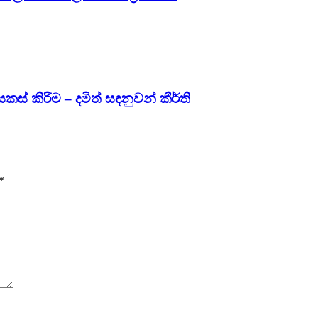
කස් කිරීම – දමිත් සඳනුවන් කීර්ති
*