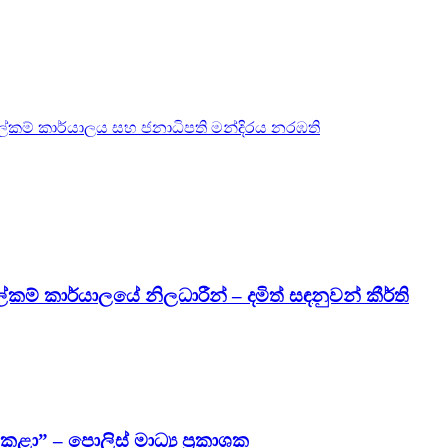
ලේකම් කාර්යාලය සහ ජනාධිපති මන්දිරය නරඹති
කම් කාර්යාලයේ නිලධාරීන් – දමිත් සඳනුවන් කීර්ති
” – පොලිස් මාධ්‍ය ප්‍රකාශක