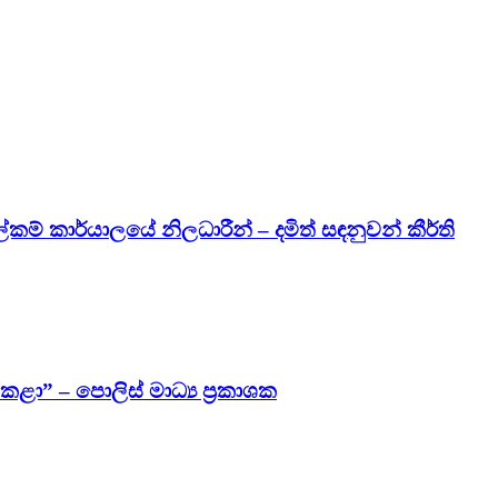
කම් කාර්යාලයේ නිලධාරීන් – දමිත් සඳනුවන් කීර්ති
” – පොලිස් මාධ්‍ය ප්‍රකාශක