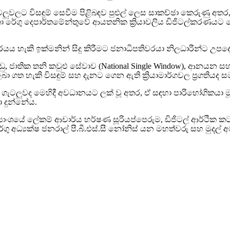
ටලුවලට විසඳුම් සෙවීම පිළිබඳව පුළුල් ලෙස සාකච්ඡා කෙරුණු අතර, 
කා රේගු දෙපාර්තමේන්තුවේ ආයතනික ක්‍රියාවලිය ඩිජිටල්කරණයට ම
්යය හැකි ඉක්මනින් සිදු කිරීමට ජනාධිපතිවරයා නිලධාරීන්ට උපදෙ
ු, ජාතික තනි කවුළු සේවාව (National Single Window), ආනයන ස
ා ගත හැකි විසඳුම් සහ දැනට ගෙන ඇති ක්‍රියාමාර්ගවල ප්‍රගතිය
පිළිබඳ ගැටලුවද මෙහිදී අවධානයට ලක් වූ අතර, ඒ සඳහා පාරිභෝගිකය
 දුන්නේය.
යාංශයේ ලේකම් ආචාර්ය හර්ෂණ සූරියප්පෙරුම, ඩිජිටල් ආර්ථික කටය
ු අධ්‍යක්ෂ ජනරාල් පී.බී.එස්.සී නෝනිස් යන මහත්වරු සහ මුදල් අම