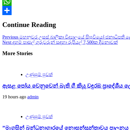
Email
WhatsApp
Share
Continue Reading
Previous
මහනුවර උසස් බාලිකා විද්‍යාලයේ සිසුවියෝ ජනාධිපති 
Next
දහම් පාසල් ගුරුවරුන් සඳහා රුපියල් 7,500ක දීමනාවක්
More Stories
උණුසුම් පුවත්
ඇසළ පෝය වෙනුවෙන් බැති ගී කියූ වඳුරඹ ප්‍රාදේශීය ලේ
19 hours ago
admin
උණුසුම් පුවත්
”මැගසින් බන්ධනාගාරයේ නොසන්සුන්තාවය පාලනය කළා