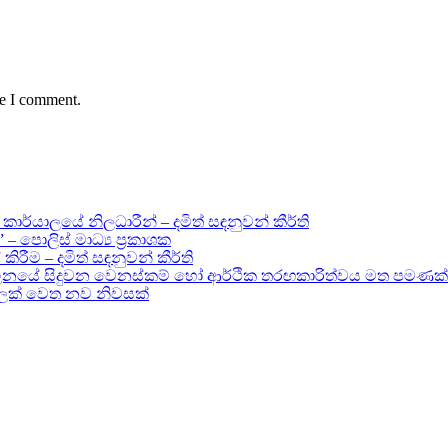
me I comment.
කාර්යාලයේ නිලධාරීන් – දමිත් සඳනුවන් කීර්ති
ොලිස් මාධ්‍ය ප්‍රකාශක
කිරීම – දමිත් සඳනුවන් කීර්ති
නයේ සිදුවන වෙනස්කම් හෝ ආර්ථික තරඟකාරිත්වය මත පමණක්
පවුලක් වෙත නව නිවසක්