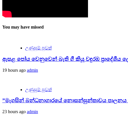
You may have missed
උණුසුම් පුවත්
ඇසළ පෝය වෙනුවෙන් බැති ගී කියූ වඳුරඹ ප්‍රාදේශීය ලේ
19 hours ago
admin
උණුසුම් පුවත්
”මැගසින් බන්ධනාගාරයේ නොසන්සුන්තාවය පාලනය කළා
23 hours ago
admin