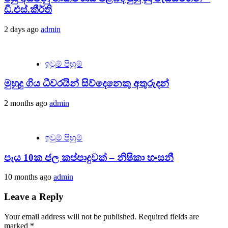
ඩී.එස්.කීර්ති
2 days ago
admin
ඉවුම් පිහුම්
මුහුදු ගිය ධීවරයින් සිව්දෙනෙකු අතුරුදන්
2 months ago
admin
ඉවුම් පිහුම්
පැය 10ක ජල කප්පාදුවක් – නිෂිකා හංසනී
10 months ago
admin
Leave a Reply
Your email address will not be published.
Required fields are
marked
*