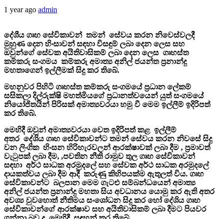
1 year ago
admin
දේශීය ගෘහ සේවිකාවන් තමන් සේවය කරන නිවෙස්වලදී
මුහුණ දෙන හිංසාවන් සඳහා විසඳුම් ලබා දෙන ලෙස සහ
ඔවුන්ගේ සේවක අයිතිවාසිකම් ලබා දෙන ලෙස ගෘහස්ත
කම්කරු සංගමය කම්කරු අමාත්‍ය අනිල් ජයන්ත ප්‍රනාන්දු
මහතාගෙන් ඉල්ලීමක් සිදු කර තිබේ.
මහනුවර පිහිටි ගෘහස්ත කම්කරු සංගමයේ ප්‍රධාන ලේකම්
සසිකලා දිල්රුක්ෂි මහත්මියගේ ප්‍රධානත්වයෙන් යුත් සංගමයේ
නියෝජිතයින් පිරිසක් අමාත්‍යවරයා හමු වී මෙම ඉල්ලීම් ඉදිරිපත්
කර තිබේ.
මෙහිදී ඔවුන් අමාත්‍යවරයා වෙත ඉදිරිපත් කළ ඉල්ලීම්
අතර දේශිය ගෘහ සේවිකාවන්ට තමන් සේවය කරන නිවසේ සිදු
වන ලිංගික හිංසන හිරිහැරවලන් ආරක්ෂාවක් ලබා දීම , ප්‍රමාවත්
වැටුපක් ලබා දීම, ,පවතින නීති රාමුව තුල ගෘහ සේවිකාවන්
සඳහා අර්ථ සාධක අරමුදලේ සහ සේවක අර්ථ සාධක අරමුදලේ
දායකත්වය ලබා දීම ආදී කරුණු කිහිපයක්ම ඇතුලත් විය. ගෘහ
සේවිකාවන්ට බලපාන මෙම ගැටළු සම්බන්ධයෙන් අමාත්‍ය
අනිල් ජයන්ත ප්‍රනාන්දු මහතා සිය අවධානය යොමු කර ඇති අතර
අවශ්‍ය වුවහොත් නීතිමය සංශෝධන සිදු කර හෝ දේශිය ගෘහ
සේවිකාවන්ගේ ආරක්ෂාව සහ අයිතිවාසිකම් ලබා දීමට පියවර
ගන්නා බව ද මෙහිදී සඳහන් කර තිබේ.