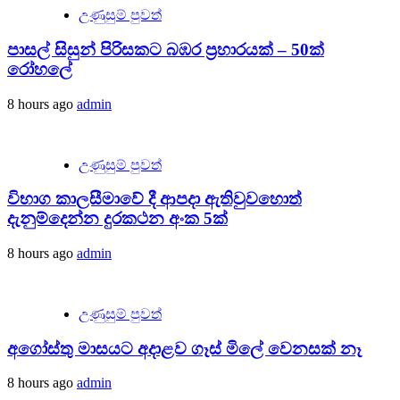
උණුසුම් පුවත්
පාසල් සිසුන් පිරිසකට බඹර ප්‍රහාරයක් – 50ක්
රෝහලේ
8 hours ago
admin
උණුසුම් පුවත්
විභාග කාලසීමාවේ දී ආපදා ඇතිවුවහොත්
දැනුම්දෙන්න දුරකථන අංක 5ක්
8 hours ago
admin
උණුසුම් පුවත්
අගෝස්තු මාසයට අදාළව ගෑස් මිලේ වෙනසක් නෑ
8 hours ago
admin