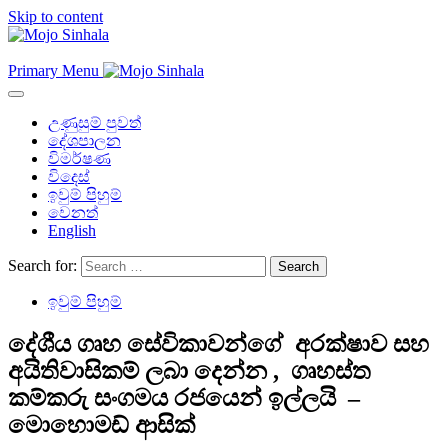
Skip to content
Primary Menu
උණුසුම් පුවත්
දේශපාලන
විමර්ෂණ
විදෙස්
ඉවුම් පිහුම්
වෙනත්
English
Search for:
ඉවුම් පිහුම්
දේශීය ගෘහ සේවිකාවන්ගේ අරක්ෂාව සහ
අයිතිවාසිකම් ලබා දෙන්න , ගෘහස්ත
කම්කරු සංගමය රජයෙන් ඉල්ලයි –
මොහොමඩ් ආසික්