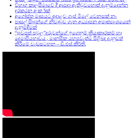
විභාග කාලසීමාවේ දී ආපදා ඇතිවුවහොත් දැනුම්දෙන්න
දුරකථන අංක 5ක්
අගෝස්තු මාසයට අදාළව ගෑස් මිලේ වෙනසක් නෑ
පාසල් සිසුන්ගේ නිවාඩුව ගැන අධ්‍යාපන අමාත්‍යාංශයෙන්
දැනුම්දීමක්
“සුවපත් පවුල”දරුවන්ගේ ඉගෙනුම් ක්‍රියාකාරකම් හා
දෙමාපියභාවය , මානසික යහපවැත්ම පිළිබද දැනුවත්
කිරීමේ වැඩසටහන – ඩී.එස්.කීර්ති.