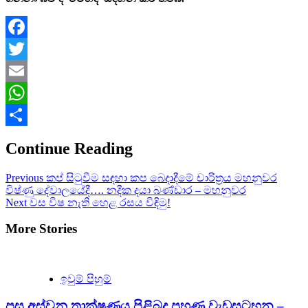
Facebook
Twitter
Email
WhatsApp
Share
Continue Reading
Previous
කප් සිටුවීම සඳහා කප බෙදාදීමේ චාරිත්‍රය මහනුවර
විෂ්ණු දේවාලයේදී…. නදීක දයා බණ්ඩාර – මහනුවර
Next
වස විෂ නැති හෙළ රසය විඳිමු!
More Stories
ඉවුම් පිහුම්
පසු අස්වනු තාක්ෂණය පිළිබද පුහුණු වැඩසටහන –