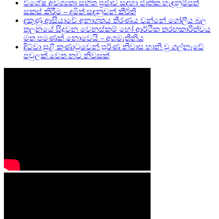
විශේෂ අවශ්‍යතා සහිත ප්‍රජාව සදහා ජාතික හැඳුනුම්පත්
සකස් කිරීම – දමිත් සඳනුවන් කීර්ති
දකුණු ආසියාවේ අනාගතය තීරණය වන්නේ ගෝලීය බල
තුලනයේ සිදුවන වෙනස්කම් හෝ ආර්ථික තරඟකාරිත්වය
මත පමණක් නොවෙයි – අගමැතිනිය
දිට්වා සුළි කුණාටුවෙන් පූර්ණ නිවාස හානි වු ගල්නෑවේ
පවුලක් වෙත නව නිවසක්