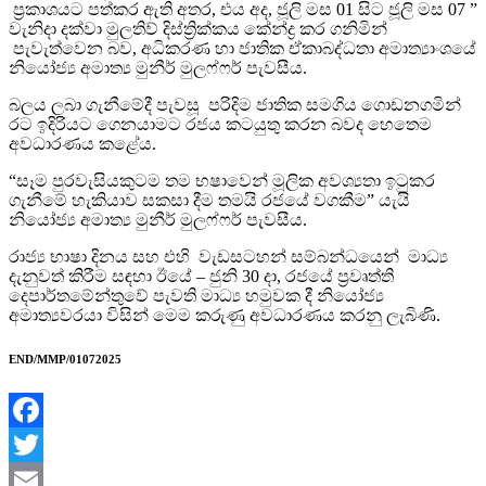
ප්‍රකාශයට පත්කර ඇති අතර, එය අද, ජූලි මස 01 සිට ජූලි මස 07 ”
වැනිදා දක්වා මුලතිව් දිස්ත්‍රික්කය කේන්ද්‍ර කර ගනිමින්
පැවැත්වෙන බව, අධිකරණ හා ජාතික ඒකාබද්ධතා අමාත්‍යාංශයේ
නියෝජ්‍ය අමාත්‍ය මුනීර් මුලෆ්ෆර් පැවසීය.
බලය ලබා ගැනීමේදී පැවසූ පරිදිම ජාතික සමගිය ගොඩනගමින්
රට ඉදිරියට ගෙනයාමට රජය කටයුතු කරන බවද හෙතෙම
අවධාරණය කළේය.
“සෑම පුරවැසියකුටම තම භෂාවෙන් මූලික අවශ්‍යතා ඉටුකර
ගැනීමේ හැකියාව සකසා දීම තමයි රජයේ වගකීම” යැයි
නියෝජ්‍ය අමාත්‍ය මුනීර් මුලෆ්ෆර් පැවසීය.
රාජ්‍ය භාෂා දිනය සහ එහි වැඩසටහන් සම්බන්ධයෙන් මාධ්‍ය
දැනුවත් කිරීම සඳහා ඊයේ – ජුනි 30 දා, රජයේ ප්‍රවෘත්ති
දෙපාර්තමේන්තුවේ පැවති මාධ්‍ය හමුවක දී නියෝජ්‍ය
අමාත්‍යවරයා විසින් මෙම කරුණු අවධාරණය කරනු ලැබිණි.
END/MMP/01072025
Facebook
Twitter