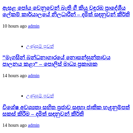
ඇසළ පෝය වෙනුවෙන් බැති ගී කියූ වඳුරඹ ප්‍රාදේශීය
ලේකම් කාර්යාලයේ නිලධාරීන් – දමිත් සඳනුවන් කීර්ති
10 hours ago
admin
උණුසුම් පුවත්
”මැගසින් බන්ධනාගාරයේ නොසන්සුන්තාවය
පාලනය කළා” – පොලිස් මාධ්‍ය ප්‍රකාශක
14 hours ago
admin
උණුසුම් පුවත්
විශේෂ අවශ්‍යතා සහිත ප්‍රජාව සදහා ජාතික හැඳුනුම්පත්
සකස් කිරීම – දමිත් සඳනුවන් කීර්ති
14 hours ago
admin