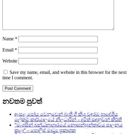
Name
*
Email
*
Website
Save my name, email, and website in this browser for the next
time I comment.
නවතම පුවත්
ඇසළ පෝය වෙනුවෙන් බැති ගී කියූ වඳුරඹ ප්‍රාදේශීය
ලේකම් කාර්යාලයේ නිලධාරීන් – දමිත් සඳනුවන් කීර්ති
”මැගසින් බන්ධනාගාරයේ නොසන්සුන්තාවය පාලනය
කළා” – පොලිස් මාධ්‍ය ප්‍රකාශක