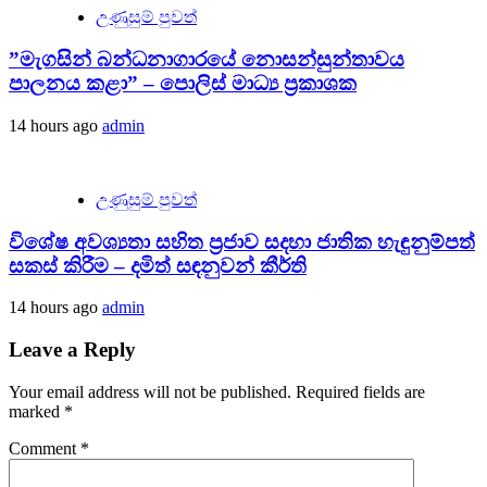
උණුසුම් පුවත්
”මැගසින් බන්ධනාගාරයේ නොසන්සුන්තාවය
පාලනය කළා” – පොලිස් මාධ්‍ය ප්‍රකාශක
14 hours ago
admin
උණුසුම් පුවත්
විශේෂ අවශ්‍යතා සහිත ප්‍රජාව සදහා ජාතික හැඳුනුම්පත්
සකස් කිරීම – දමිත් සඳනුවන් කීර්ති
14 hours ago
admin
Leave a Reply
Your email address will not be published.
Required fields are
marked
*
Comment
*