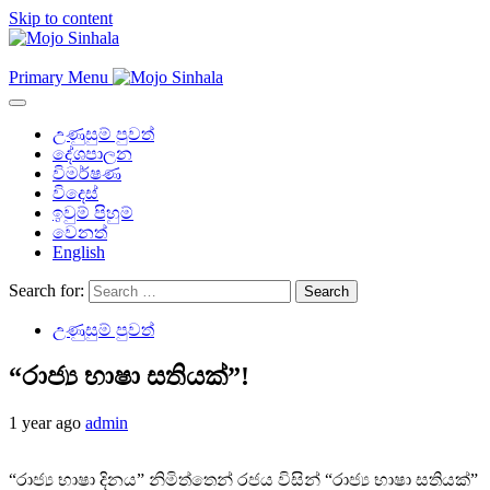
Skip to content
Primary Menu
උණුසුම් පුවත්
දේශපාලන
විමර්ෂණ
විදෙස්
ඉවුම් පිහුම්
වෙනත්
English
Search for:
උණුසුම් පුවත්
“රාජ්‍ය භාෂා සතියක්”!
1 year ago
admin
“රාජ්‍ය භාෂා දිනය” නිමිත්තෙන් රජය විසින් “රාජ්‍ය භාෂා සතියක්”