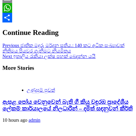
Email
WhatsApp
Share
Continue Reading
Previous
ජාතික මදුරු මර්දන සතිය.: 140 කට අධික සංඛ්‍යාවක්
නීතිමය පියවර ගැනීමට නියමිතය
Next
ඉතාලිය රැකියා ලක්ෂ පහක් බෙදන්න යයි
More Stories
උණුසුම් පුවත්
ඇසළ පෝය වෙනුවෙන් බැති ගී කියූ වඳුරඹ ප්‍රාදේශීය
ලේකම් කාර්යාලයේ නිලධාරීන් – දමිත් සඳනුවන් කීර්ති
10 hours ago
admin