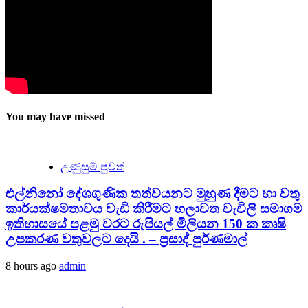
You may have missed
උණුසුම් පුවත්
එල්නිනෝ දේශගුණික තත්වයනට මුහුණ දීමට හා වතු
කාර්යක්ෂමතාවය වැඩි කිරීමට හලාවත වැවිලි සමාගම
ඉතිහාසයේ පළමු වරට රුපියල් මිලියන 150 ක කෘෂි
උපකරණ වතුවලට දෙයි . – ප්‍රසාද් පුර්ණමාල්
8 hours ago
admin