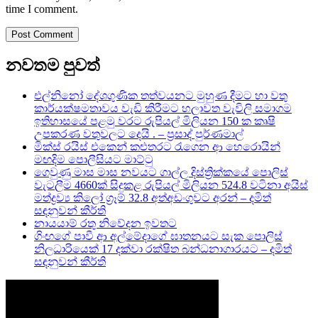
time I comment.
නවතම පුවත්
එල්නිනෝ දේශගුණික තත්වයනට මුහුණ දීමට හා වතු
කාර්යක්ෂමතාවය වැඩි කිරීමට හලාවත වැවිලි සමාගම
ඉතිහාසයේ පළමු වරට රුපියල් මිලියන 150 ක කෘෂි
උපකරණ වතුවලට දෙයි . – ප්‍රසාද් පුර්ණමාල්
මික්ස් රයිස් එකෙන් කළුතරට රැගෙන ආ හෙරොයින්
මඟදිම පොලීසියට මාට්ටු
ගෙවුණු මාස මාස නවයට ගාල්ල දිස්ත්‍රික්කයේ පොලිස්
වැටලීම 4660ක් සිදුකළ රුපියල් මිලියන 524.8 වටිනා අයිස්
මත්ද්‍රව්‍ය කිලෝ ග්‍රෑම් 32.8 අත්අඩංගුවට අරන් – දමිත්
සඳනුවන් කීර්ති
නායයාම් රතු නිවේදන ඉවතට
ගිංඟගේ පාවී ආ අල්මේදාගේ ඝාතනයට සැක පොලිස්
නිලධාරියෙක් 17 දක්වා රක්ෂිත බන්ධනාගාරයට – දමිත්
සඳනුවන් කීර්ති