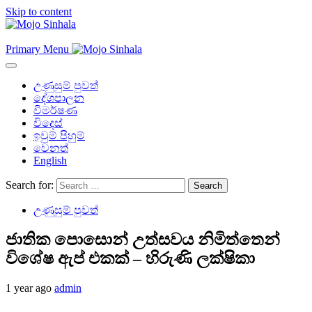
Skip to content
Primary Menu
උණුසුම් පුවත්
දේශපාලන
විමර්ෂණ
විදෙස්
ඉවුම් පිහුම්
වෙනත්
English
Search for:
උණුසුම් පුවත්
ජාතික පොසොන් උත්සවය නිමිත්තෙන්
විශේෂ ඇප් එකක් – හිරුණි ලක්ෂිකා
1 year ago
admin