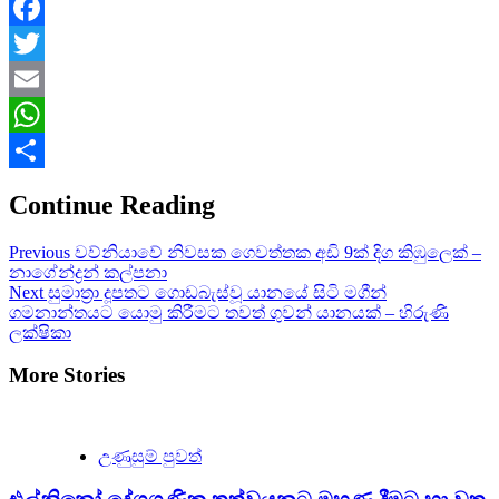
Facebook
Twitter
Email
WhatsApp
Share
Continue Reading
Previous
වව්නියාවේ නිවසක ගෙවත්තක අඩි 9ක් දිග කිඹුලෙක් –
නාගේන්ද්‍රන් කල්පනා
Next
සුමාත්‍රා දූපතට ගොඩබැස්වූ යානයේ සිටි මගීන්
ගමනාන්තයට යොමු කිරීමට තවත් ගුවන් යානයක් – හිරුණි
ලක්ෂිකා
More Stories
උණුසුම් පුවත්