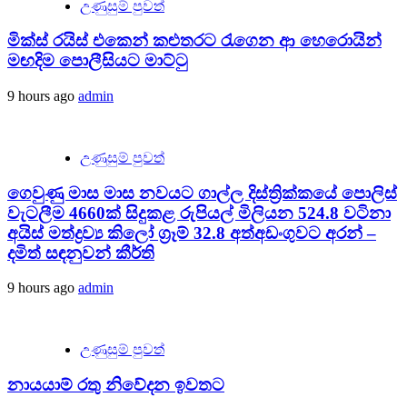
උණුසුම් පුවත්
මික්ස් රයිස් එකෙන් කළුතරට රැගෙන ආ හෙරොයින්
මඟදිම පොලීසියට මාට්ටු
9 hours ago
admin
උණුසුම් පුවත්
ගෙවුණු මාස මාස නවයට ගාල්ල දිස්ත්‍රික්කයේ පොලිස්
වැටලීම 4660ක් සිදුකළ රුපියල් මිලියන 524.8 වටිනා
අයිස් මත්ද්‍රව්‍ය කිලෝ ග්‍රෑම් 32.8 අත්අඩංගුවට අරන් –
දමිත් සඳනුවන් කීර්ති
9 hours ago
admin
උණුසුම් පුවත්
නායයාම් රතු නිවේදන ඉවතට