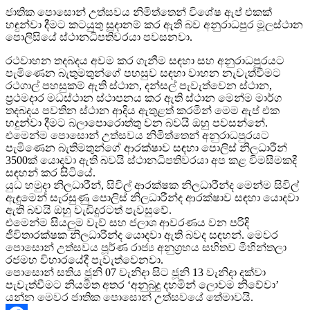
ජාතික පොසොන් උත්සවය නිමිත්තෙන් විශේෂ ඇප් එකක්
හඳුන්වා දීමට කටයුතු සූදානම් කර ඇති බව අනුරාධපුර මූලස්ථාන
පොලිසියේ ස්ථානධිපතිවරයා පවසනවා.
රථවාහන තදබදය අවම කර ගැනීම සඳහා සහ අනුරාධපුරයට
පැමිණෙන බැතුමතුන්ගේ පහසුව සඳහා වාහන නැවැත්වීමට
රථගාල් පහසුකම් ඇති ස්ථාන, දන්සල් පැවැත්වෙන ස්ථාන,
ප්‍රථමදාර මධස්ථාන ස්ථාපනය කර ඇති ස්ථාන මෙන්ම මාර්ග
තදබදය පවතින ස්ථාන ආදිය ඇතුළත් කරමින් මෙම ඇප් එක
හදුන්වා දීමට බලාපොරොත්තු වන බවයි ඔහු පවසන්නේ.
එමෙන්ම පොසොන් උත්සවය නිමිත්තෙන් අනුරාධපුරයට
පැමිණෙන බැතිමතුන්ගේ ආරක්ෂාව සඳහා පොලිස් නිලධාරීන්
3500ක් යොදවා ඇති බවයි ස්ථානධිපතිවරයා අප කළ විමසීමකදී
සඳහන් කර සිටියේ.
යුධ හමුදා නිලධාරීන්, සිවිල් ආරක්ෂක නිලධාරීන්ද මෙන්ම සිවිල්
ඇඳුමෙන් සැරසුණු පොලිස් නිලධාරීන්ද ආරක්ෂාව සඳහා යොදවා
ඇති බවයි ඔහු වැඩිදුරටත් පැවසුවේ.
එමෙන්ම සියලුම වැව් සහ ජලාශ ආවරණය වන පරිදි
ජීවිතාරක්ෂක නිලධාරීන්ද යොදවා ඇති බවද සඳහන්. මෙවර
පොසොන් උත්සවය පූර්ණ රාජ්‍ය අනුග්‍රහය සහිතව මිහින්තලා
රජමහ විහාරයේදී පැවැත්වෙනවා.
පොසොන් සතිය ජූනි 07 වැනිදා සිට ජූනි 13 වැනිදා දක්වා
පැවැත්වීමට නියමිත අතර ‘අනුබුදු දහමින් ලොවම නිවේවා’
යන්න මෙවර ජාතික පොසොන් උත්සවයේ තේමාවයි.