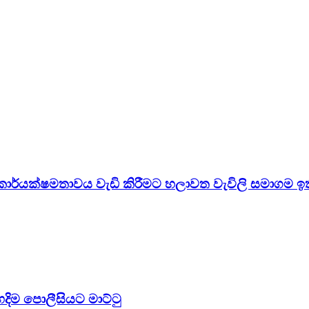
ර්යක්ෂමතාවය වැඩි කිරීමට හලාවත වැවිලි සමාගම ඉති
දිම පොලීසියට මාට්ටු