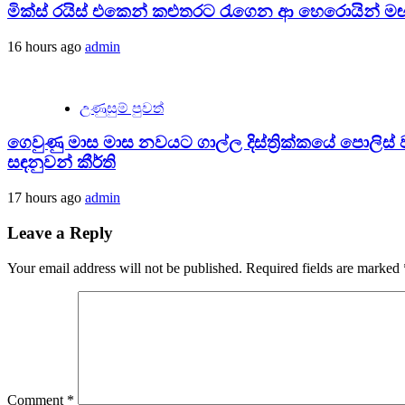
මික්ස් රයිස් එකෙන් කළුතරට රැගෙන ආ හෙරොයින් මඟ
16 hours ago
admin
උණුසුම් පුවත්
ගෙවුණු මාස මාස නවයට ගාල්ල දිස්ත්‍රික්කයේ පොලිස් වැටල
සඳනුවන් කීර්ති
17 hours ago
admin
Leave a Reply
Your email address will not be published.
Required fields are marked
Comment
*