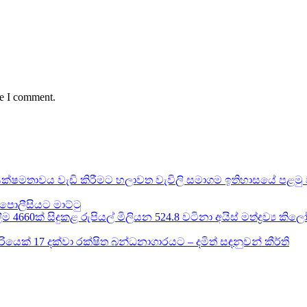
me I comment.
ක්ෂමතාවය වැඩි කිරීමට හලාවත වැවිලි සමාගම ඉතිහාසයේ පළමු ව
පොලීසියට මාට්ටු
60ක් සිදුකළ රුපියල් මිලියන 524.8 වටිනා අයිස් මත්ද්‍රව්‍ය කිලෝ ග්
ෙක් 17 දක්වා රක්ෂිත බන්ධනාගාරයට – දමිත් සඳනුවන් කීර්ති