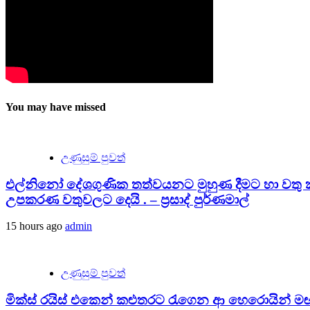
You may have missed
උණුසුම් පුවත්
එල්නිනෝ දේශගුණික තත්වයනට මුහුණ දීමට හා වතු කා
උපකරණ වතුවලට දෙයි . – ප්‍රසාද් පුර්ණමාල්
15 hours ago
admin
උණුසුම් පුවත්
මික්ස් රයිස් එකෙන් කළුතරට රැගෙන ආ හෙරොයින් මඟ