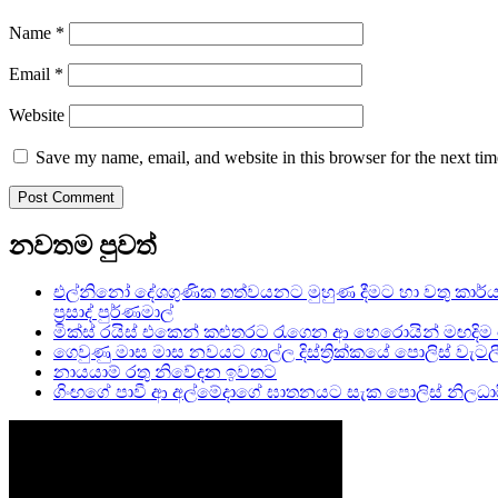
Name
*
Email
*
Website
Save my name, email, and website in this browser for the next ti
නවතම පුවත්
එල්නිනෝ දේශගුණික තත්වයනට මුහුණ දීමට හා වතු කාර්ය
ප්‍රසාද් පුර්ණමාල්
මික්ස් රයිස් එකෙන් කළුතරට රැගෙන ආ හෙරොයින් මඟදිම 
ගෙවුණු මාස මාස නවයට ගාල්ල දිස්ත්‍රික්කයේ පොලිස් වැටලීම 46
නායයාම් රතු නිවේදන ඉවතට
ගිංඟගේ පාවී ආ අල්මේදාගේ ඝාතනයට සැක පොලිස් නිලධාරිය