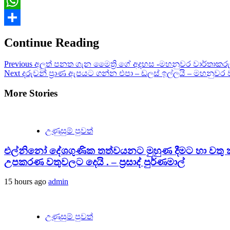
Email
WhatsApp
Share
Continue Reading
Previous
අලුත් පනත ගැන මෛත්‍රි ගේ අදහස -මහනුවර වාර්තාකරු
Next
දරුවන් ප්‍රාණ ඇපයට ගන්න එපා – ඩලස් ඉල්ලයි – මහනුවර 
More Stories
උණුසුම් පුවත්
එල්නිනෝ දේශගුණික තත්වයනට මුහුණ දීමට හා වතු කා
උපකරණ වතුවලට දෙයි . – ප්‍රසාද් පුර්ණමාල්
15 hours ago
admin
උණුසුම් පුවත්