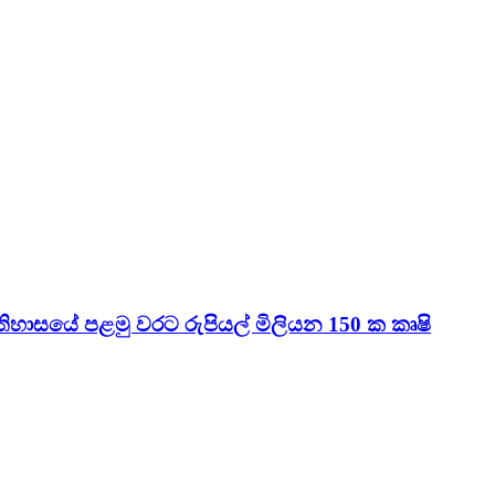
හාසයේ පළමු වරට රුපියල් මිලියන 150 ක කෘෂි