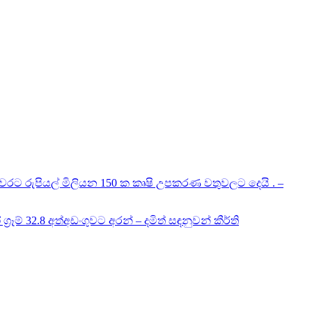
රට රුපියල් මිලියන 150 ක කෘෂි උපකරණ වතුවලට දෙයි . –
‍රෑම් 32.8 අත්අඩංගුවට අරන් – දමිත් සඳනුවන් කීර්ති