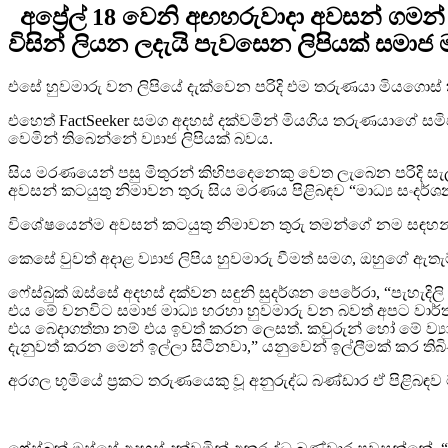
අප්‍රේල් 18 වෙනි අඟහරුවාදා අවසන් ගම
විසින් ලියන ලදැයි පැවසෙන ලිපියක් සමාජ 
එසේ හුවමාරු වන ලිපියේ දැක්වෙන පරිදි එම තරුණයා මියගොස්
එහෙත් FactSeeker සමග අදහස් දක්වමින් මියගිය තරුණයාගේ සමිපම
වෙමින් තිබෙන්නේ ව්‍යාජ ලිපියක් බවය.
සිය මරණයෙන් පසු මිතුරන් කිහිපදෙනෙකු වෙත ලැබෙන පරිදි සැලසුම
අවසන් කටයුතු නිමාවන තුරු සිය මරණය පිළිබඳව “මාධ්‍ය සංදර්
විශේෂයෙන්ම අවසන් කටයුතු නිමාවන තුරු තමන්ගේ නම සඳහන් කිරීමෙ
කෙසේ වුවත් අදාළ ව්‍යාජ ලිපිය හුවමාරු වීමත් සමග, ඔහුගේ ඇතැ
ෆේස්බුක් ඔස්සේ අදහස් දක්වන සඳුනි සුදර්ශන පෙරේරා, “පැහැදිල
එය මේ වනවිට සමාජ මාධ්‍ය හරහා හුවමාරු වන බවත් අපට වාර්
එය බෙදාගත්තා නම් එය ඉවත් කරන ලෙසත්. කවුරුන් හෝ මේ ව්‍යා
දැනුවත් කරන මෙන් ඉල්ලා සිටිනවා,” යනුවෙන් ඉල්ලීමක් කර තිබ
අරගල භූමියේ ප්‍රකට තරුණයෙකු වූ අනුරුද්ධ බණ්ඩාර ඒ පිළිබඳව