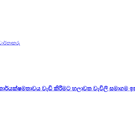
වාර්තාකරු
ර්යක්ෂමතාවය වැඩි කිරීමට හලාවත වැවිලි සමාගම ඉති