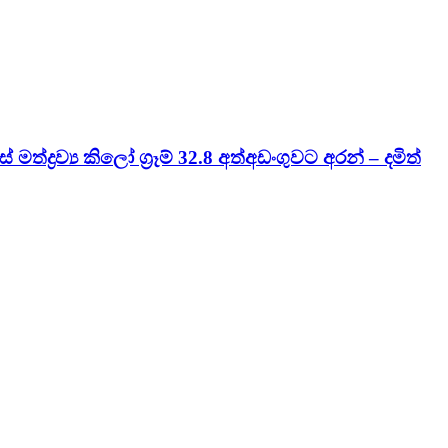
ද්‍රව්‍ය කිලෝ ග්‍රෑම් 32.8 අත්අඩංගුවට අරන් – දමිත්