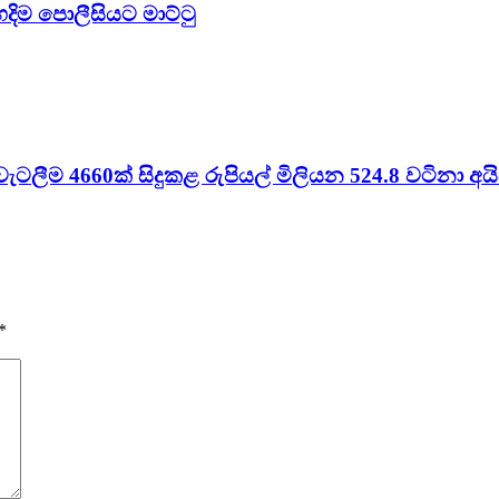
දිම පොලීසියට මාට්ටු
ීම 4660ක් සිදුකළ රුපියල් මිලියන 524.8 වටිනා අයිස් මත්
*