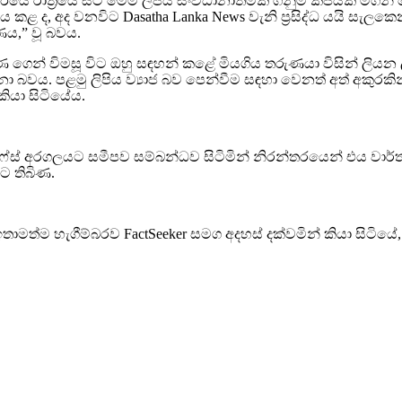
යේ රාත්‍රියේ සිට මෙම ලිපිය සංවිධානාත්මක ගිනුම් කීපයක් මගින්
, අද වනවිට Dasatha Lanka News වැනි ප්‍රසිද්ධ යයි සැලකෙන
ණය,” වූ බවය.
රණ ගෙන් විමසූ විට ඔහු සඳහන් කළේ මියගිය තරුණයා විසින් ලියන
නා බවය. පළමු ලිපිය ව්‍යාජ බව පෙන්වීම සඳහා වෙනත් අත් අකුරකි
කියා සිටියේය.
් අරගලයට සමීපව සම්බන්ධව සිටිමින් නිරන්තරයෙන් එය වාර්තා
ොට තිබිණ.
්ම හැගීම්බරව FactSeeker සමග අදහස් දක්වමින් කියා සිටියේ,