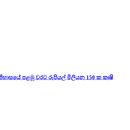
හාසයේ පළමු වරට රුපියල් මිලියන 150 ක කෘෂි