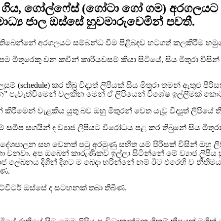
න් ගිය, ගෝල්ෆේස් (ගෝටා ගෝ ගම) අරගලයට
මාධ්‍ය ජාල ඔස්සේ හුවමාරුවෙමින් පවතී.
 තිබෙන්නේ අරගලයට සම්බන්ධ වීම පිළිබඳව හටගත් කලකිරීම හමු
 මිතුරෙකු වන කවීන් කාරියවසම් කියා සිටියේ, සිය මිතුරා විසින
් (schedule) කර තිබූ විද්‍යුත් ලිපියක් සිය මිතුරා තමන් ඇතුළ
ශන” පැවැත්වීමෙන් වලකින මෙන් ඒ ලිපියෙන් විශේෂ ඉල්ලීමක් කොට
න් වැළකිය යුතු බව ඔහු මිතුරන් වෙත යැවූ විද්‍යුත් ලිපියේ තිබ
ම් සමීප සගයින් ද ව්‍යාජ ලිපියට විරෝධය පළ කර තිබුනේ සිය මිත
ි දේශපාලන සහ වෙනත් පටු අරමුණු සහිත යම් පිරිසක් විසින් ඔහු 
තා වනවා. අප ඔබෙන් කාරුණිකව ඉල්ලා සිටින්නේ මේ ව්‍යාජ ලිප
ජ ලේඛනය දිගින් දිගට ම බෙදා හරින්නේ නම් ඊට එරෙහි ව නීතිමය 
ිණ.
 ට්විටර් ඔස්සේ ද සටහනක් තබා තිබිණ.