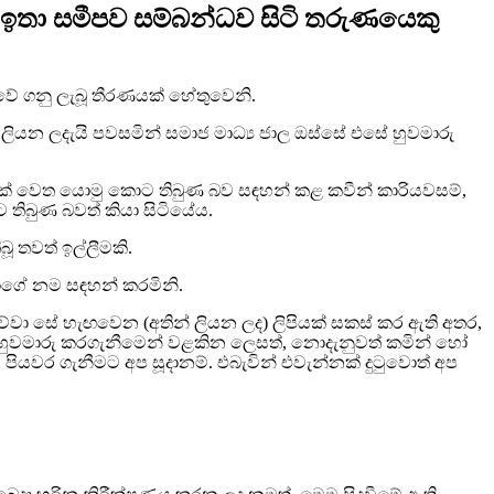
 ඉතා සමීපව සම්බන්ධව සිටි තරුණයෙකු
වේ ගනු ලැබූ තීරණයක් හේතුවෙනි.
් ලියන ලදැයි පවසමින් සමාජ මාධ්‍ය ජාල ඔස්සේ එසේ හුවමාරු
ු පිරිසක් වෙත යොමු කොට තිබුණ බව සඳහන් කළ කවීන් කාරියවසම්,
 තිබුණ බවත් කියා සිටියේය.
ූ තවත් ඉල්ලීමකි.
ුරාගේ නම සඳහන් කරමිනි.
ලිව්වා සේ හැඟවෙන (අතින් ලියන ලද) ලිපියක් සකස් කර ඇති අතර,
ිය හුවමාරු කරගැනීමෙන් වළකින ලෙසත්, නොදැනුවත් කමින් හෝ
පියවර ගැනීමට අප සූදානම්. එබැවින් එවැන්නක් දුටුවොත් අප