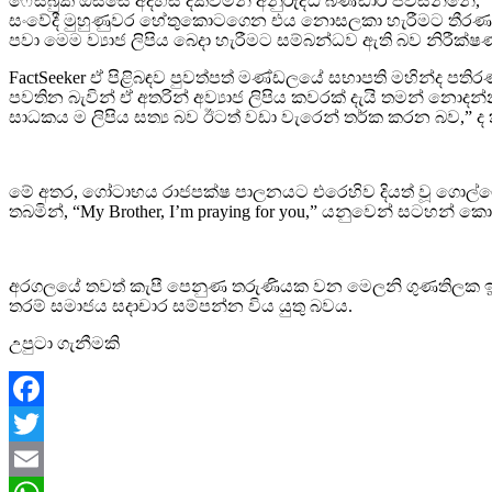
ෆේස්බුක් ඔස්සේ අදහස් දක්වමින් අනුරුද්ධ බණ්ඩාර පවසන්නේ, “ඊ
සංවේදී මුහුණුවර හේතුකොටගෙන එය නොසලකා හැරීමට තීරණය කළ ද
පවා මෙම ව්‍යාජ ලිපිය බෙදා හැරීමට සම්බන්ධව ඇති බව නිරීක්ෂ
FactSeeker ඒ පිළිබඳව පුවත්පත් මණ්ඩලයේ සභාපති මහින්ද පති
පවතින බැවින් ඒ අතරින් අව්‍යාජ ලිපිය කවරක් දැයි තමන් නොදන්
සාධකය ම ලිපිය සත්‍ය බව ඊටත් වඩා වැරෙන් තර්ක කරන බව,” ද 
මේ අතර, ගෝටාභය රාජපක්ෂ පාලනයට එරෙහිව දියත් වූ ගොල්ෆේස
තබමින්, “My Brother, I’m praying for you,” යනුවෙන් සටහන් ක
අරගලයේ තවත් කැපී පෙනුණ තරුණියක වන මෙලනි ගුණතිලක ඉතාමත
තරම් සමාජය සදාචාර සම්පන්න විය යුතු බවය.
උපුටා ගැනීමකි
Facebook
Twitter