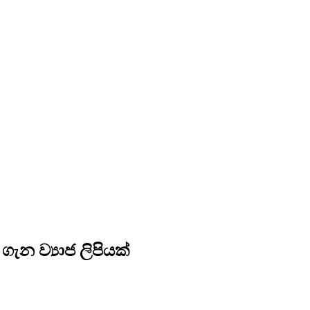
 ව්‍යාජ ලිපියක්