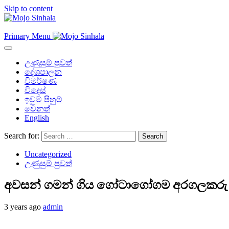
Skip to content
Primary Menu
උණුසුම් පුවත්
දේශපාලන
විමර්ෂණ
විදෙස්
ඉවුම් පිහුම්
වෙනත්
English
Search for:
Uncategorized
උණුසුම් පුවත්
අවසන් ගමන් ගිය ගෝටාගෝගම අරගලකරු ගැන
3 years ago
admin