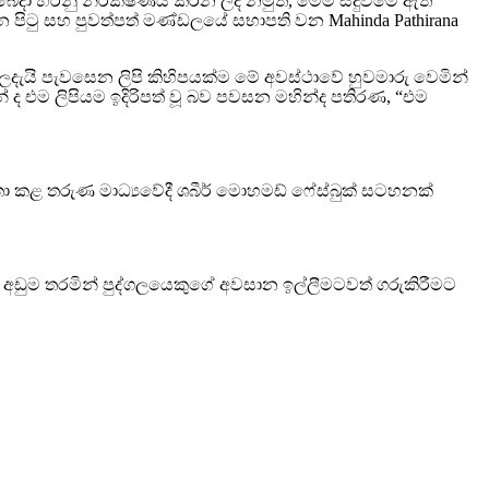
 බෙදා හරිනු නිරීක්ෂණය කරන ලද නමුත්, මෙම සිදුවීමේ ඇති
 පිටු සහ පුවත්පත් මණ්ඩලයේ සභාපති වන Mahinda Pathirana
 ලදැයි පැවසෙන ලිපි කිහිපයක්ම මේ අවස්ථාවේ හුවමාරු වෙමින්
න් ද එම ලිපියම ඉදිරිපත් වූ බව පවසන මහින්ද පතිරණ, “එම
 කළ තරුණ මාධ්‍යවේදී ශබීර් මොහමඩ් ෆේස්බුක් සටහනක්
 අඩුම තරමින් පුද්ගලයෙකුගේ අවසාන ඉල්ලීමටවත් ගරුකිරීමට